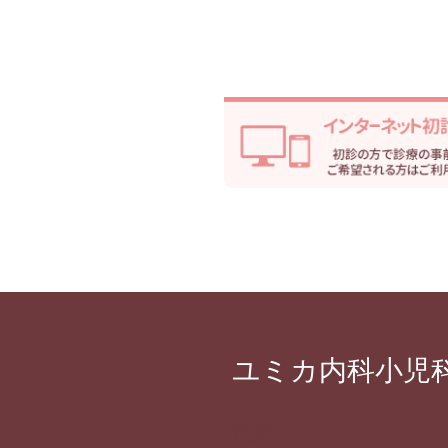
ユミカ内科小児
住所